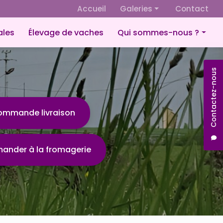
 secondaire
Accueil
Galeries
Contact
Fromagerie
ales
Élevage de vaches
Qui sommes-nous ?
Culture de céréales
Présentation
Élevage de vaches
Contactez-nous
Éco-responsabilité
ommande livraison
nder à la fromagerie