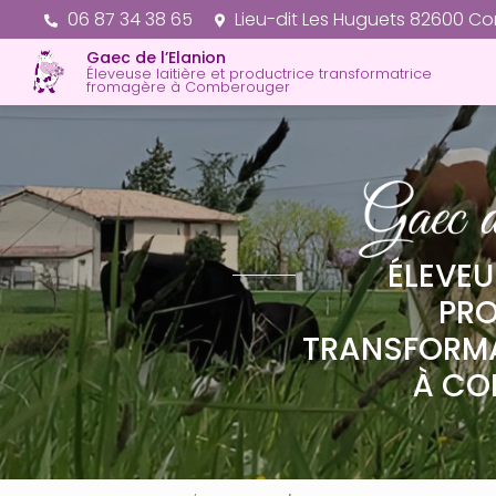
Aller
06 87 34 38 65
Lieu-dit Les Huguets 82600 C
au
Gaec de l’Elanion
contenu
Éleveuse laitière et productrice transformatrice
principal
fromagère à Comberouger
ÉLEVEU
PR
TRANSFORM
À CO