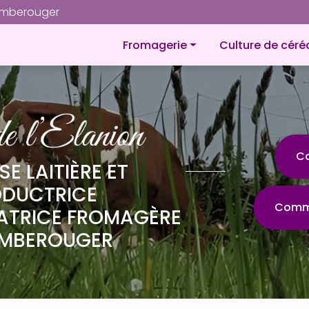
Navigation
omberouger
Navigation principale
Fromagerie
Culture de céré
À propos
Fromages
Petites gourmandises
Plateaux de fromages
C
SE LAITIÈRE ET
Produit laitier
ODUCTRICE
Comma
ATRICE FROMAGÈRE
MBEROUGER