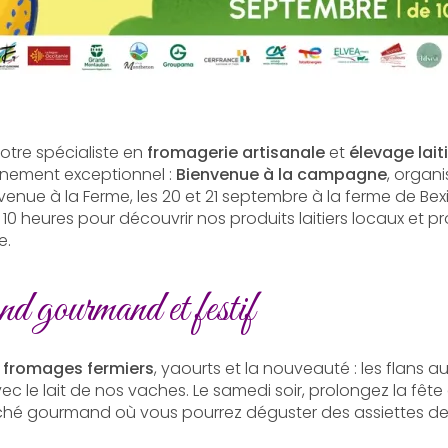
votre spécialiste en
fromagerie artisanale
et
élevage lait
énement exceptionnel :
Bienvenue à la campagne
, organ
nvenue à la Ferme, les 20 et 21 septembre à la ferme de Be
0 heures pour découvrir nos produits laitiers locaux et pr
e.
 gourmand et festif
s
fromages fermiers
, yaourts et la nouveauté : les flans a
ec le lait de nos vaches. Le samedi soir, prolongez la fêt
ché gourmand où vous pourrez déguster des assiettes d