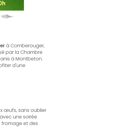
ier
à Comberouger,
isé par la Chambre
xianis à Montbeton.
ofiter d'une
ux œufs, sans oublier
e avec une soirée
e fromage et des