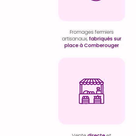
Fromages fermiers
artisanaux,
fabriqués sur
place à Comberouger
Vente
directe
et