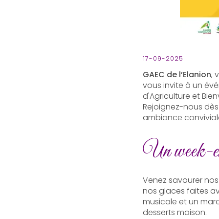
17-09-2025
GAEC de l’Elanion
, 
vous invite à un év
d'Agriculture et Bie
Rejoignez-nous dès 1
ambiance convivial
Un week-end
Venez savourer no
nos glaces faites av
musicale et un mar
desserts maison.