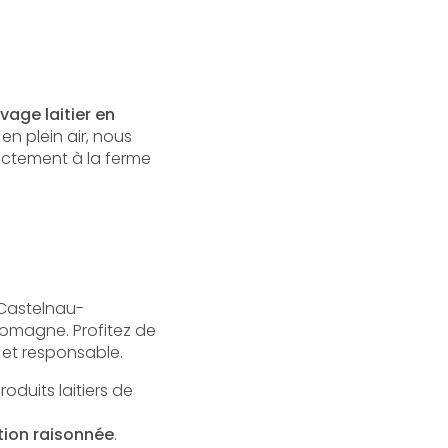
vage laitier en
en plein air, nous
ectement à la ferme
 Castelnau-
Lomagne. Profitez de
 et responsable.
oduits laitiers de
ion raisonnée
.