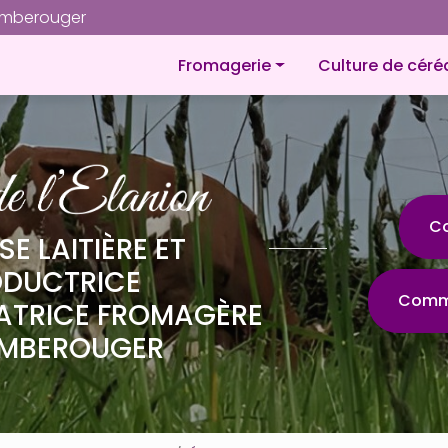
Navigation
omberouger
Navigation principale
Fromagerie
Culture de céré
À propos
Fromages
Petites gourmandises
Plateaux de fromages
C
SE LAITIÈRE ET
Produit laitier
ODUCTRICE
Comma
ATRICE FROMAGÈRE
MBEROUGER