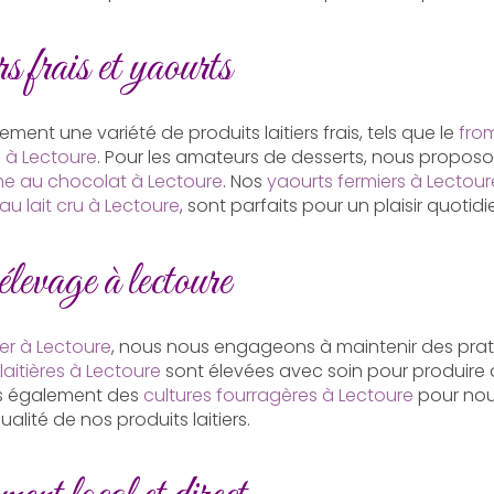
rs frais et yaourts
ent une variété de produits laitiers frais, tels que le
fro
e à Lectoure
. Pour les amateurs de desserts, nous propos
e au chocolat à Lectoure
. Nos
yaourts fermiers à Lectour
au lait cru à Lectoure
, sont parfaits pour un plaisir quotidi
 élevage à lectoure
ier à Lectoure
, nous nous engageons à maintenir des prat
aitières à Lectoure
sont élevées avec soin pour produire 
ns également des
cultures fourragères à Lectoure
pour nour
ualité de nos produits laitiers.