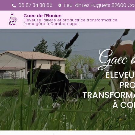
Aller
06 87 34 38 65
Lieu-dit Les Huguets 82600 C
au
Gaec de l’Elanion
contenu
Éleveuse laitière et productrice transformatrice
principal
fromagère à Comberouger
ÉLEVEU
PR
TRANSFORM
À CO