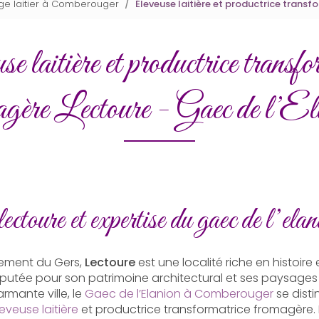
age laitier à Comberouger
Éleveuse laitière et productrice trans
e laitière et productrice transfo
agère Lectoure - Gaec de l’El
lectoure et expertise du gaec de l’elan
tement du Gers,
Lectoure
est une localité riche en histoire 
 réputée pour son patrimoine architectural et ses paysages
rmante ville, le
Gaec de l’Elanion à Comberouger
se dist
leveuse laitière
et productrice transformatrice fromagère