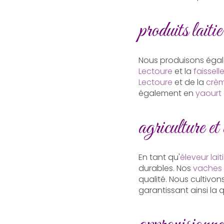
produits laitie
Nous produisons égalem
Lectoure
et la
faissell
Lectoure
et de la
crèm
également en
yaourt 
agriculture et
En tant qu'
éleveur lait
durables. Nos
vaches l
qualité. Nous cultivo
garantissant ainsi la q