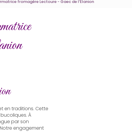
formatrice fromagère Lectoure - Gaec de l’Elanion
rmatrice
anion
ion
et en traditions. Cette
 bucoliques. À
ingue par son
. Notre engagement