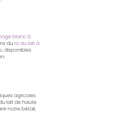
mage blanc à
ons du
riz au lait à
e
, disponibles
en.
iques agricoles
du lait de haute
rir notre bétail,