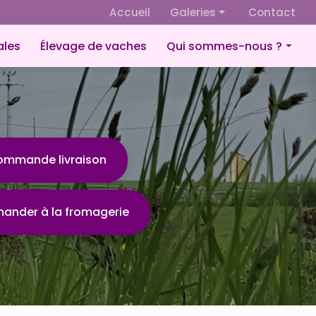
 secondaire
Accueil
Galeries
Contact
Fromagerie
ales
Élevage de vaches
Qui sommes-nous ?
Culture de céréales
Présentation
Élevage de vaches
Éco-responsabilité
ommande livraison
nder à la fromagerie