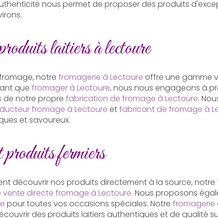
l'authenticité nous permet de proposer des produits d'exc
irons.
produits laitiers à lectoure
 fromage, notre
fromagerie à Lectoure
offre une gamme va
 tant que
fromager à Lectoure
, nous nous engageons à pr
us de notre propre
fabrication de fromage à Lectoure
. No
ducteur fromage à Lectoure
et
fabricant de fromage à L
ques et savoureux.
t produits fermiers
ent découvrir nos produits directement à la source, notre
e
vente directe fromage à Lectoure
. Nous proposons éga
re
pour toutes vos occasions spéciales. Notre
fromagerie 
découvrir des produits laitiers authentiques et de qualité s