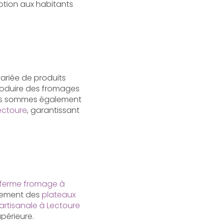
eption aux habitants
riée de produits
oduire des fromages
us sommes également
ectoure
, garantissant
ferme fromage à
lement des
plateaux
artisanale à Lectoure
upérieure.