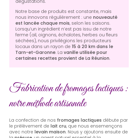
dégustations.
Notre base de produits est constante, mais
nous innovons régulièrement : une
nouveauté
est lancée chaque mois
, selon les saisons.
Lorsqu’un ingrédient n’est pas issu de notre
ferme (ail, oignons, échalotes, herbes ou fleurs
séchées), nous privilégions les producteurs
locaux dans un rayon de
15 à 20 km dans le
Tarn-et-Garonne
. La
vanille utilisée pour
certaines recettes provient de La Réunion
.
Fabrication de fromages lactiques :
notre méthode artisanale
La confection de nos
fromages lactiques
débute par
le prélèvement de
lait cru
, que nous ensemençons
avec notre
levain maison
. Nous y ajoutons ensuite de
la
présure
, un agent naturel essentiel à la