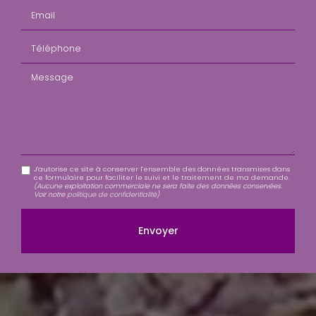
Email
Téléphone
Message
J'autorise ce site à conserver l'ensemble des données transmises dans
ce formulaire pour faciliter le suivi et le traitement de ma demande.
(Aucune exploitation commerciale ne sera faite des données conservées.
Voir notre
politique de confidentialité
)