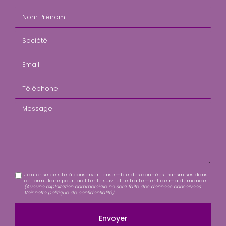
Nom Prénom
Société
Email
Téléphone
Message
J'autorise ce site à conserver l'ensemble des données transmises dans
ce formulaire pour faciliter le suivi et le traitement de ma demande.
(Aucune exploitation commerciale ne sera faite des données conservées.
Voir notre
politique de confidentialité
)