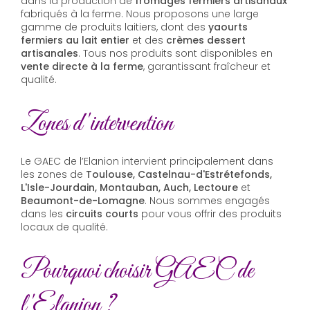
dans la production de
fromages fermiers artisanaux
fabriqués à la ferme. Nous proposons une large
gamme de produits laitiers, dont des
yaourts
fermiers au lait entier
et des
crèmes dessert
artisanales
. Tous nos produits sont disponibles en
vente directe à la ferme
, garantissant fraîcheur et
qualité.
Zones d'intervention
Le GAEC de l’Elanion intervient principalement dans
les zones de
Toulouse, Castelnau-d'Estrétefonds,
L'Isle-Jourdain, Montauban, Auch, Lectoure
et
Beaumont-de-Lomagne
. Nous sommes engagés
dans les
circuits courts
pour vous offrir des produits
locaux de qualité.
Pourquoi choisir GAEC de
l'Elanion ?