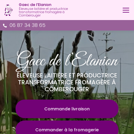
Aller
Gaec de l’Elanion
au
Éleveuse laitière et productrice
transformatrice fromagère à
contenu
Comberouger
principal
06 87 34 38 65
ÉLEVEUSE LAITIÈRE ET PRODUCTRICE
TRANSFORMATRICE FROMAGÈRE À
COMBEROUGER
Commande livraison
Commander à la fromagerie