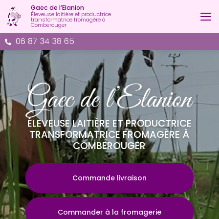
Aller
Gaec de l’Elanion
au
Éleveuse laitière et productrice
transformatrice fromagère à
contenu
Comberouger
principal
06 87 34 38 65
ÉLEVEUSE LAITIÈRE ET PRODUCTRICE
TRANSFORMATRICE FROMAGÈRE À
COMBEROUGER
Commande livraison
Commander à la fromagerie