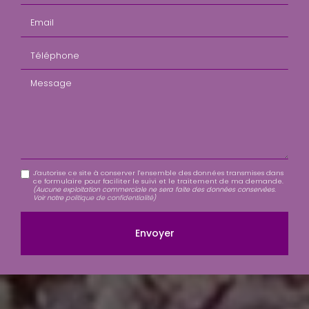
Email
Téléphone
Message
J'autorise ce site à conserver l'ensemble des données transmises dans
ce formulaire pour faciliter le suivi et le traitement de ma demande.
(Aucune exploitation commerciale ne sera faite des données conservées.
Voir notre
politique de confidentialité
)