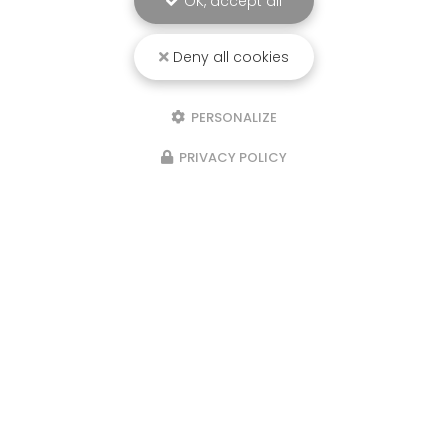
OK, accept all
Deny all cookies
PERSONALIZE
PRIVACY POLICY
Marchés les semaines paires : le
samedi matin au marché de
Beaumont de Lomagne et le
dimanche matin au marché de