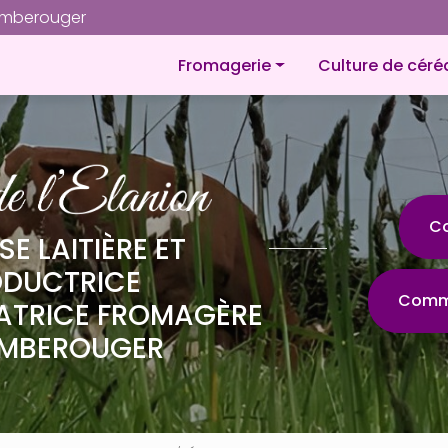
Navigation
omberouger
Navigation principale
Fromagerie
Culture de céré
À propos
Fromages
Petites gourmandises
Plateaux de fromages
C
SE LAITIÈRE ET
Produit laitier
ODUCTRICE
Comma
ATRICE FROMAGÈRE
MBEROUGER