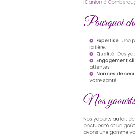
l’Elanion à Comberou
Pourquoi cho
Expertise
: Une 
laitière.
Qualité
: Des ya
Engagement cli
attentes.
Normes de sécu
votre santé.
Nos yaourts, 
Nos yaourts au lait de 
onctuosité et un goût
avons une gamme variée