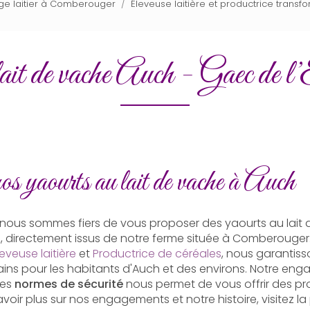
age laitier à Comberouger
Éleveuse laitière et productrice trans
lait de vache Auch - Gaec de l
s yaourts au lait de vache à Auch
, nous sommes fiers de vous proposer des yaourts au lait
e, directement issus de notre ferme située à Comberouger
leveuse laitière
et
Productrice de céréales
, nous garantiss
 sains pour les habitants d'Auch et des environs. Notre en
des
normes de sécurité
nous permet de vous offrir des pr
savoir plus sur nos engagements et notre histoire, visitez 