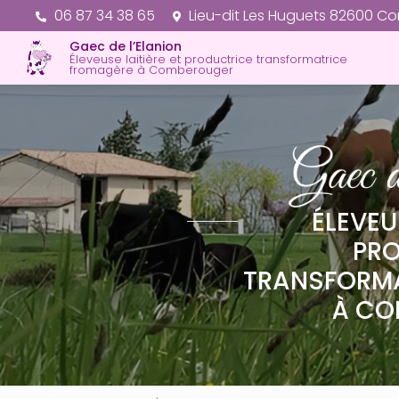
Aller
06 87 34 38 65
Lieu-dit Les Huguets 82600 C
au
Gaec de l’Elanion
contenu
Éleveuse laitière et productrice transformatrice
principal
fromagère à Comberouger
ÉLEVEU
PR
TRANSFORM
À CO