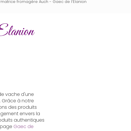
formatrice fromagère Auch - Gaec de l’Elanion
’Elanion
 de vache d'une
. Grâce à notre
ons des produits
gagement envers la
oduits authentiques
la page
Gaec de