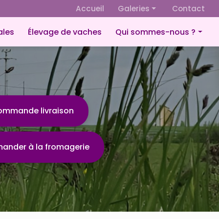
 secondaire
Accueil
Galeries
Contact
Fromagerie
ales
Élevage de vaches
Qui sommes-nous ?
Culture de céréales
Présentation
Élevage de vaches
Éco-responsabilité
ommande livraison
nder à la fromagerie