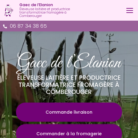
Aller
Gaec de l’Elanion
au
Éleveuse laitière et productrice
transformatrice fromagère à
contenu
Comberouger
principal
06 87 34 38 65
ÉLEVEUSE LAITIÈRE ET PRODUCTRICE
TRANSFORMATRICE FROMAGÈRE À
COMBEROUGER
Commande livraison
Commander à la fromagerie