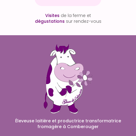
Visites
de la ferme et
dégustations
sur rendez-vous
Éleveuse laitière et productrice transformatrice
fromagère à Comberouger