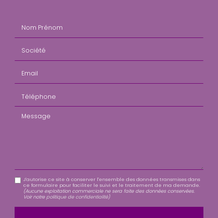
Nom Prénom
Société
Email
Téléphone
Message
J'autorise ce site à conserver l'ensemble des données transmises dans
ce formulaire pour faciliter le suivi et le traitement de ma demande.
(Aucune exploitation commerciale ne sera faite des données conservées.
Voir notre
politique de confidentialité
)