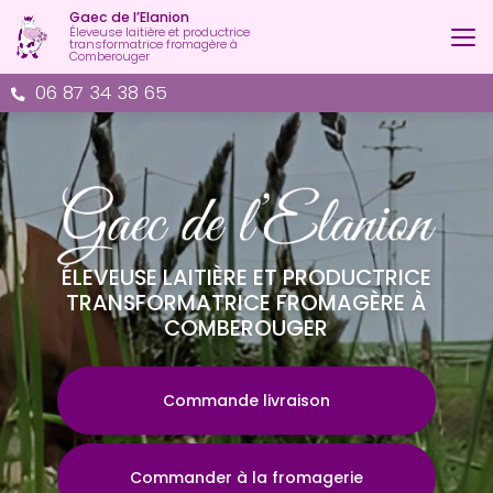
Aller
Gaec de l’Elanion
au
Éleveuse laitière et productrice
transformatrice fromagère à
contenu
Comberouger
principal
06 87 34 38 65
ÉLEVEUSE LAITIÈRE ET PRODUCTRICE
TRANSFORMATRICE FROMAGÈRE À
COMBEROUGER
Commande livraison
Commander à la fromagerie