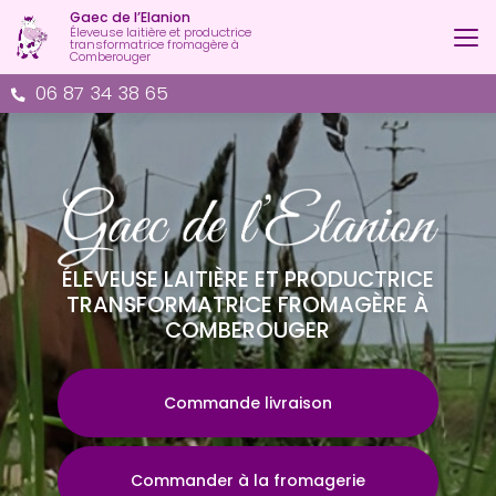
Aller
Gaec de l’Elanion
au
Éleveuse laitière et productrice
transformatrice fromagère à
contenu
Comberouger
principal
06 87 34 38 65
ÉLEVEUSE LAITIÈRE ET PRODUCTRICE
TRANSFORMATRICE FROMAGÈRE À
COMBEROUGER
Commande livraison
Commander à la fromagerie