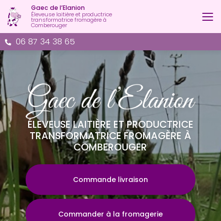
Aller
Gaec de l’Elanion
au
Éleveuse laitière et productrice
transformatrice fromagère à
contenu
Comberouger
principal
06 87 34 38 65
ÉLEVEUSE LAITIÈRE ET PRODUCTRICE
TRANSFORMATRICE FROMAGÈRE À
COMBEROUGER
Commande livraison
Commander à la fromagerie