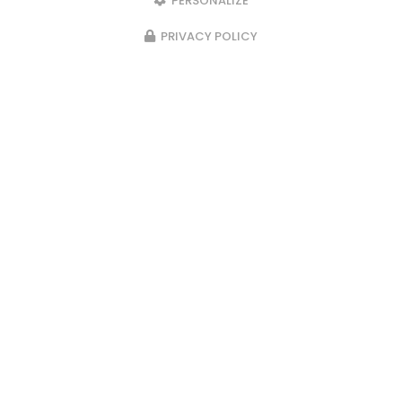
PERSONALIZE
PRIVACY POLICY
Marchés les semaines paires : le
samedi matin au marché de
Beaumont de Lomagne et le
dimanche matin au marché de
Fronton sous la halle