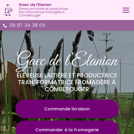
Aller
Gaec de l’Elanion
au
Éleveuse laitière et productrice
transformatrice fromagère à
contenu
Comberouger
principal
06 87 34 38 65
ÉLEVEUSE LAITIÈRE ET PRODUCTRICE
TRANSFORMATRICE FROMAGÈRE À
COMBEROUGER
Commande livraison
Commander à la fromagerie