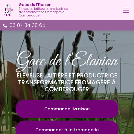
Aller
Gaec de l’Elanion
au
Éleveuse laitière et productrice
transformatrice fromagère à
contenu
Comberouger
principal
06 87 34 38 65
ÉLEVEUSE LAITIÈRE ET PRODUCTRICE
TRANSFORMATRICE FROMAGÈRE À
COMBEROUGER
Commande livraison
Commander à la fromagerie