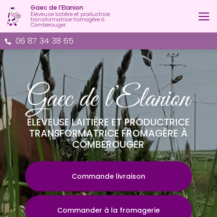
Aller
Gaec de l’Elanion
au
Éleveuse laitière et productrice
transformatrice fromagère à
contenu
Comberouger
principal
06 87 34 38 65
ÉLEVEUSE LAITIÈRE ET PRODUCTRICE
TRANSFORMATRICE FROMAGÈRE À
COMBEROUGER
Commande livraison
Commander à la fromagerie