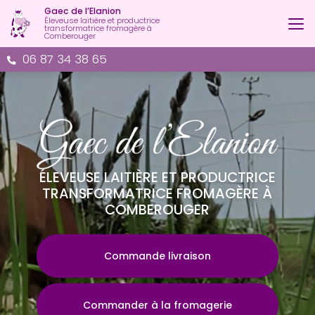
Aller
Gaec de l’Elanion
au
Éleveuse laitière et productrice
transformatrice fromagère à
contenu
Comberouger
principal
06 87 34 38 65
ÉLEVEUSE LAITIÈRE ET PRODUCTRICE
TRANSFORMATRICE FROMAGÈRE À
COMBEROUGER
Commande livraison
Commander à la fromagerie