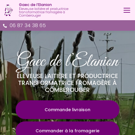
Aller
Gaec de l’Elanion
au
Éleveuse laitière et productrice
transformatrice fromagère à
contenu
Comberouger
principal
06 87 34 38 65
ÉLEVEUSE LAITIÈRE ET PRODUCTRICE
TRANSFORMATRICE FROMAGÈRE À
COMBEROUGER
Commande livraison
Commander à la fromagerie