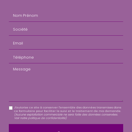
Nom Prénom
Société
Email
Téléphone
Message
J'autorise ce site à conserver l'ensemble des données transmises dans
ce formulaire pour faciliter le suivi et le traitement de ma demande.
(Aucune exploitation commerciale ne sera faite des données conservées.
Voir notre
politique de confidentialité
)