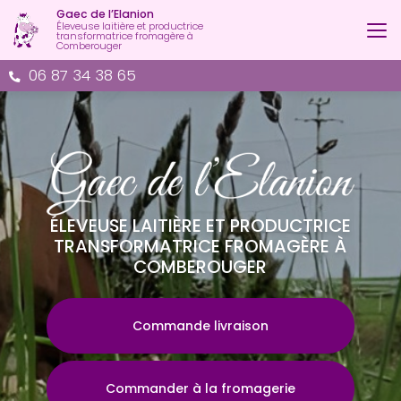
Aller
Gaec de l’Elanion
au
Éleveuse laitière et productrice
transformatrice fromagère à
contenu
Comberouger
principal
06 87 34 38 65
ÉLEVEUSE LAITIÈRE ET PRODUCTRICE
TRANSFORMATRICE FROMAGÈRE À
COMBEROUGER
Commande livraison
Commander à la fromagerie