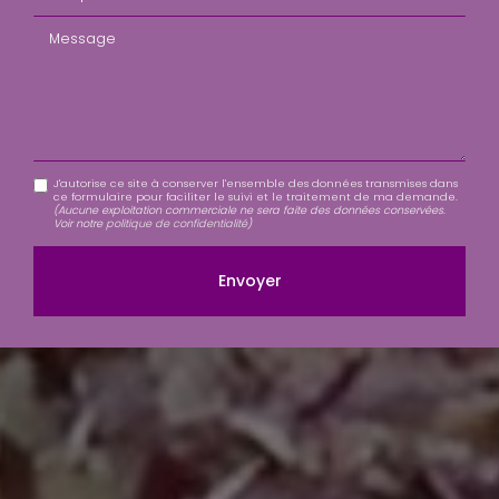
Message
J'autorise ce site à conserver l'ensemble des données transmises dans
ce formulaire pour faciliter le suivi et le traitement de ma demande.
(Aucune exploitation commerciale ne sera faite des données conservées.
Voir notre
politique de confidentialité
)