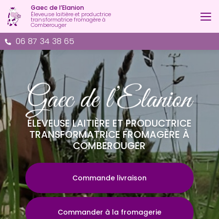
Aller
Gaec de l’Elanion
au
Éleveuse laitière et productrice
transformatrice fromagère à
contenu
Comberouger
principal
06 87 34 38 65
ÉLEVEUSE LAITIÈRE ET PRODUCTRICE
TRANSFORMATRICE FROMAGÈRE À
COMBEROUGER
Commande livraison
Commander à la fromagerie