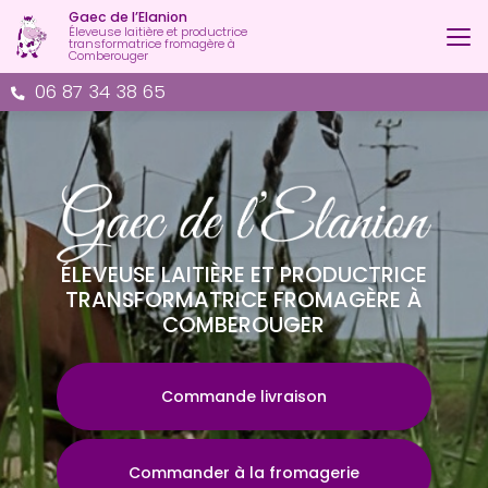
Aller
Gaec de l’Elanion
au
Éleveuse laitière et productrice
transformatrice fromagère à
contenu
Comberouger
principal
06 87 34 38 65
ÉLEVEUSE LAITIÈRE ET PRODUCTRICE
TRANSFORMATRICE FROMAGÈRE À
COMBEROUGER
Commande livraison
Commander à la fromagerie