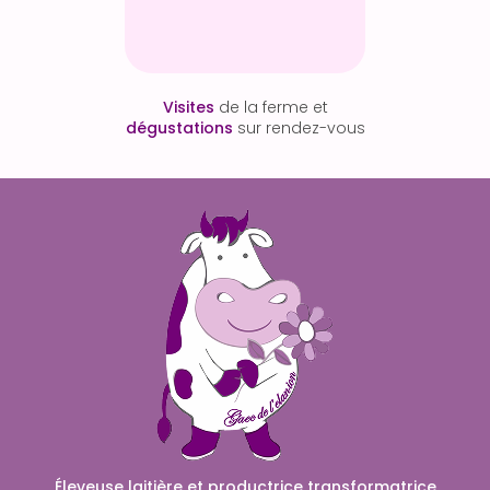
Visites
de la ferme et
dégustations
sur rendez-vous
Éleveuse laitière et productrice transformatrice