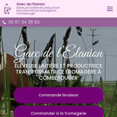
Aller
Gaec de l’Elanion
au
Éleveuse laitière et productrice
transformatrice fromagère à
contenu
Comberouger
principal
06 87 34 38 65
ÉLEVEUSE LAITIÈRE ET PRODUCTRICE
TRANSFORMATRICE FROMAGÈRE À
COMBEROUGER
Commande livraison
Commander à la fromagerie