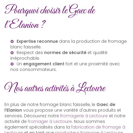
Pourquoi choisir le Gaec de
l’Elanion ?
Expertise reconnue
dans la production de fromage
blanc faisselle.
Respect des
normes de sécurité
et qualité
irréprochable.
Un
engagement client
fort et une proximité avec
nos consommateurs.
Nos autres activités à Lectoure
En plus de notre fromage blanc faisselle, le
Gaec de
l’Elanion
vous propose une variété d'autres produits et
services. Découvrez notre
fromagerie à Lectoure
et notre
activité de
fromager à Lectoure
. Nous sommes
également spécialisés dans la
fabrication de fromage à
Lectoure
et en tant que
producteur fromage à Lectoure
.