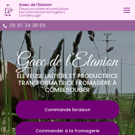
Aller
Gaec de l’Elanion
au
Éleveuse laitière et productrice
transformatrice fromagère à
contenu
Comberouger
principal
06 87 34 38 65
ÉLEVEUSE LAITIÈRE ET PRODUCTRICE
TRANSFORMATRICE FROMAGÈRE À
COMBEROUGER
Commande livraison
Commander à la fromagerie