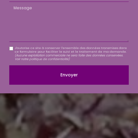
Message
J'autorise ce site à conserver l'ensemble des données transmises dans
ce formulaire pour faciliter le suivi et le traitement de ma demande.
(Aucune exploitation commerciale ne sera faite des données conservées.
Voir notre
politique de confidentialité
)