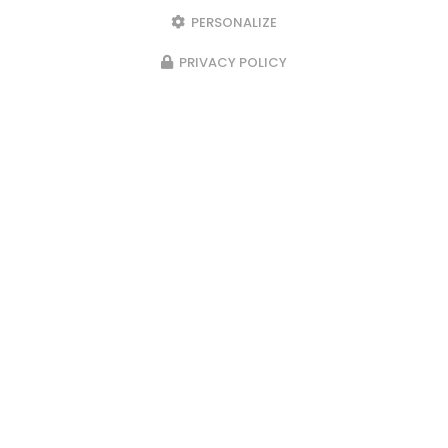
PERSONALIZE
PRIVACY POLICY
Marchés les semaines paires : le
samedi matin au marché de
Beaumont de Lomagne et le
dimanche matin au marché de
Fronton sous la halle