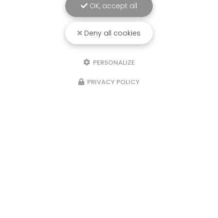
OK, accept all
Deny all cookies
PERSONALIZE
PRIVACY POLICY
Marchés les semaines paires : le
samedi matin au marché de
Beaumont de Lomagne et le
dimanche matin au marché de