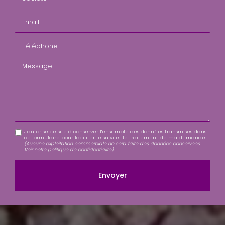
Email
Téléphone
Message
J'autorise ce site à conserver l'ensemble des données transmises dans
ce formulaire pour faciliter le suivi et le traitement de ma demande.
(Aucune exploitation commerciale ne sera faite des données conservées.
Voir notre
politique de confidentialité
)