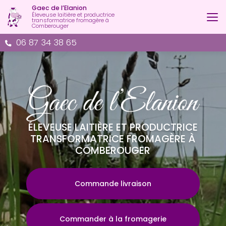
Aller
Gaec de l’Elanion
au
Éleveuse laitière et productrice
transformatrice fromagère à
contenu
Comberouger
principal
06 87 34 38 65
ÉLEVEUSE LAITIÈRE ET PRODUCTRICE
TRANSFORMATRICE FROMAGÈRE À
COMBEROUGER
Commande livraison
Commander à la fromagerie