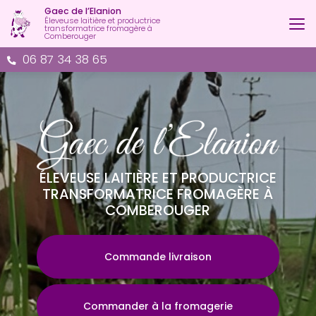
Aller
Gaec de l’Elanion
au
Éleveuse laitière et productrice
transformatrice fromagère à
contenu
Comberouger
principal
06 87 34 38 65
ÉLEVEUSE LAITIÈRE ET PRODUCTRICE
TRANSFORMATRICE FROMAGÈRE À
COMBEROUGER
Commande livraison
Commander à la fromagerie