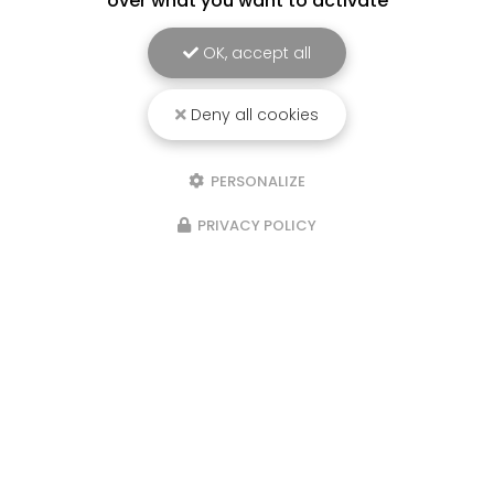
over what you want to activate
OK, accept all
Deny all cookies
PERSONALIZE
PRIVACY POLICY
Marchés les semaines paires : le
samedi matin au marché de
Beaumont de Lomagne et le
dimanche matin au marché de
Fronton sous la halle