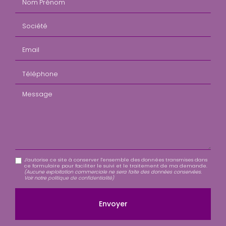
Société
Email
Téléphone
Message
J'autorise ce site à conserver l'ensemble des données transmises dans
ce formulaire pour faciliter le suivi et le traitement de ma demande.
(Aucune exploitation commerciale ne sera faite des données conservées.
Voir notre
politique de confidentialité
)