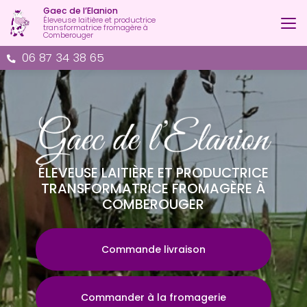
Aller
Gaec de l’Elanion
au
Éleveuse laitière et productrice
transformatrice fromagère à
contenu
Comberouger
principal
06 87 34 38 65
ÉLEVEUSE LAITIÈRE ET PRODUCTRICE
TRANSFORMATRICE FROMAGÈRE À
COMBEROUGER
Commande livraison
Commander à la fromagerie