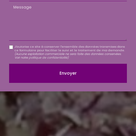
Message
J'autorise ce site à conserver l'ensemble des données transmises dans
ce formulaire pour faciliter le suivi et le traitement de ma demande.
(Aucune exploitation commerciale ne sera faite des données conservées.
Voir notre
politique de confidentialité
)