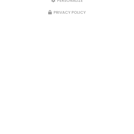
PERSONALIZE
PRIVACY POLICY
Marchés les semaines paires : le
samedi matin au marché de
Beaumont de Lomagne et le
dimanche matin au marché de
Fronton sous la halle