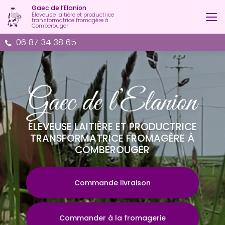
Aller
Gaec de l’Elanion
au
Éleveuse laitière et productrice
transformatrice fromagère à
contenu
Comberouger
principal
06 87 34 38 65
ÉLEVEUSE LAITIÈRE ET PRODUCTRICE
TRANSFORMATRICE FROMAGÈRE À
COMBEROUGER
Commande livraison
Commander à la fromagerie