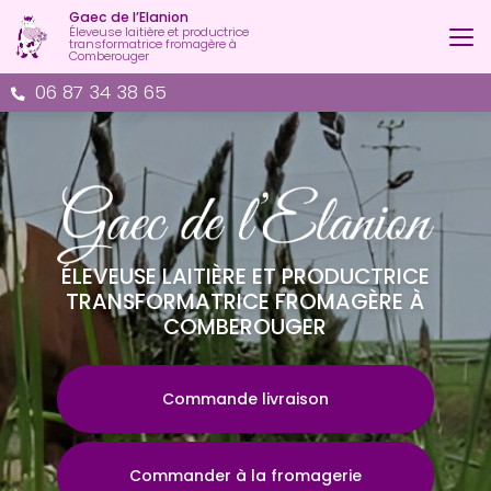
Aller
Gaec de l’Elanion
au
Éleveuse laitière et productrice
transformatrice fromagère à
contenu
Comberouger
principal
06 87 34 38 65
ÉLEVEUSE LAITIÈRE ET PRODUCTRICE
TRANSFORMATRICE FROMAGÈRE À
COMBEROUGER
Commande livraison
Commander à la fromagerie