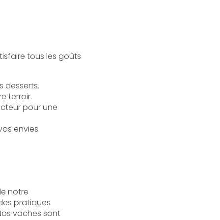
isfaire tous les goûts
s desserts.
 terroir.
ucteur pour une
vos envies.
e notre
des pratiques
 Nos vaches sont