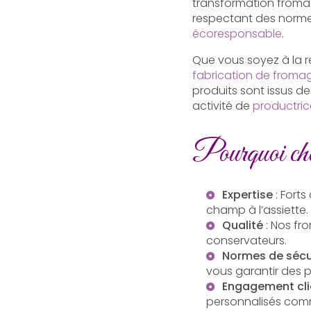
transformation froma
respectant des normes
écoresponsable
.
Que vous soyez à la 
fabrication de from
produits sont issus de
activité de
productric
Pourquoi cho
Expertise
: Fort
champ à l’assiette.
Qualité
: Nos fro
conservateurs.
Normes de sécu
vous garantir des p
Engagement cli
personnalisés co