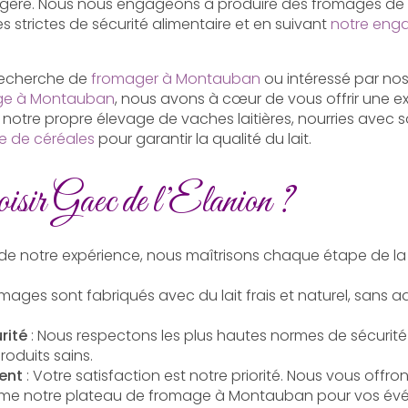
gère. Nous nous engageons à produire des fromages de q
 strictes de sécurité alimentaire et en suivant
notre eng
recherche de
fromager à Montauban
ou intéressé par nos
age à Montauban
, nous avons à cœur de vous offrir une e
 notre propre élevage de vaches laitières, nourries avec so
e de céréales
pour garantir la qualité du lait.
isir Gaec de l’Elanion ?
s de notre expérience, nous maîtrisons chaque étape de la
mages sont fabriqués avec du lait frais et naturel, sans add
rité
: Nous respectons les plus hautes normes de sécurité
roduits sains.
ent
: Votre satisfaction est notre priorité. Nous vous offro
mme notre
plateau de fromage à Montauban
pour vos év