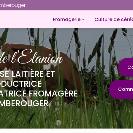
Navigation
omberouger
Navigation principale
Fromagerie
Culture de céré
À propos
Fromages
Petites gourmandises
Plateaux de fromages
C
SE LAITIÈRE ET
Produit laitier
ODUCTRICE
Comma
ATRICE FROMAGÈRE
MBEROUGER