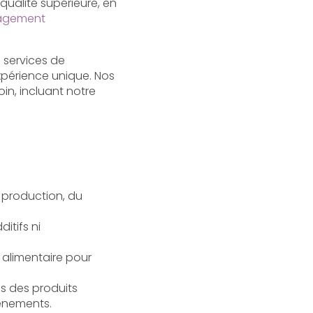
ualité supérieure, en
agement
 services de
xpérience unique. Nos
in, incluant notre
 production, du
itifs ni
 alimentaire pour
ns des produits
énements.