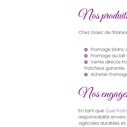
Nos produits
Chez Gaec de l’Elanion
:
Fromage blanc
Fromage au lait
Vente directe 
fraîcheur garantie.
Acheter fromag
Nos engageme
En tant que
Quel from
responsabilité envers
agricoles durables e