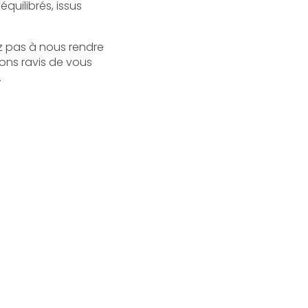
quilibrés, issus
z pas à nous rendre
ons ravis de vous
.