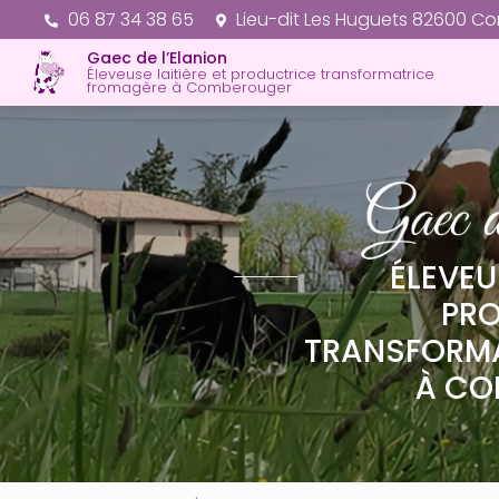
Aller
06 87 34 38 65
Lieu-dit Les Huguets 82600 C
au
Gaec de l’Elanion
contenu
Éleveuse laitière et productrice transformatrice
principal
fromagère à Comberouger
ÉLEVEU
PR
TRANSFORM
À CO