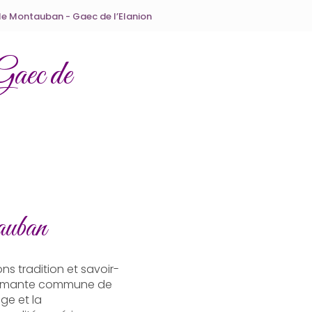
le Montauban - Gaec de l’Elanion
Gaec de
auban
ons tradition et savoir-
 charmante commune de
age et la