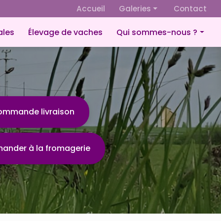
 secondaire
Accueil
Galeries
Contact
Fromagerie
ales
Élevage de vaches
Qui sommes-nous ?
Culture de céréales
Présentation
Élevage de vaches
Éco-responsabilité
ommande livraison
nder à la fromagerie