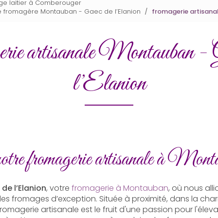
age laitier à Comberouger
ice fromagère Montauban - Gaec de l’Elanion
fromagerie artisana
erie artisanale Montauban - 
l’Elanion
tre fromagerie artisanale à Mont
de l’Elanion
, votre
fromagerie à Montauban
, où nous alli
r des fromages d’exception. Située à proximité, dans la
fromagerie artisanale est le fruit d'une passion pour l'élev