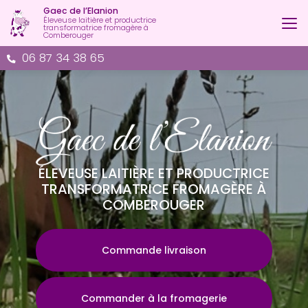
Aller
Gaec de l’Elanion
au
Éleveuse laitière et productrice
transformatrice fromagère à
contenu
Comberouger
principal
06 87 34 38 65
ÉLEVEUSE LAITIÈRE ET PRODUCTRICE
TRANSFORMATRICE FROMAGÈRE À
COMBEROUGER
Commande livraison
Commander à la fromagerie