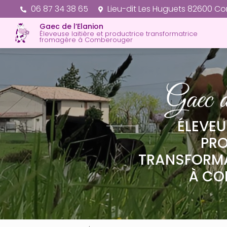
Aller
06 87 34 38 65
Lieu-dit Les Huguets 82600 C
au
Gaec de l’Elanion
contenu
Éleveuse laitière et productrice transformatrice
principal
fromagère à Comberouger
ÉLEVEU
PR
TRANSFORM
À CO