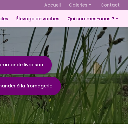
 secondaire
Accueil
Galeries
Contact
Fromagerie
ales
Élevage de vaches
Qui sommes-nous ?
Culture de céréales
Présentation
Élevage de vaches
Éco-responsabilité
ommande livraison
nder à la fromagerie