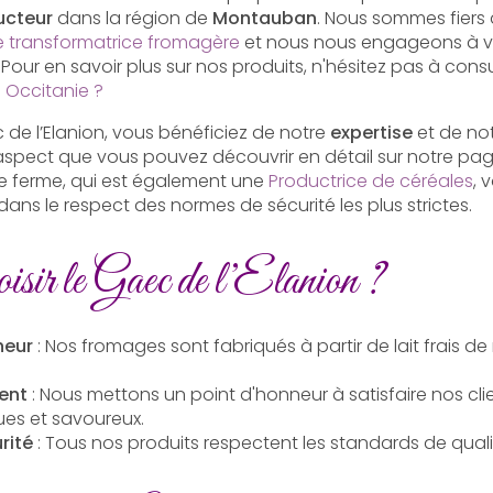
ucteur
dans la région de
Montauban
. Nous sommes fiers 
e transformatrice fromagère
et nous nous engageons à vou
 Pour en savoir plus sur nos produits, n'hésitez pas à con
Occitanie ?
 de l’Elanion, vous bénéficiez de notre
expertise
et de no
 aspect que vous pouvez découvrir en détail sur notre pa
re ferme, qui est également une
Productrice de céréales
, 
ans le respect des normes de sécurité les plus strictes.
isir le Gaec de l’Elanion ?
heur
: Nos fromages sont fabriqués à partir de lait frais d
ent
: Nous mettons un point d'honneur à satisfaire nos cl
ues et savoureux.
rité
: Tous nos produits respectent les standards de qualit