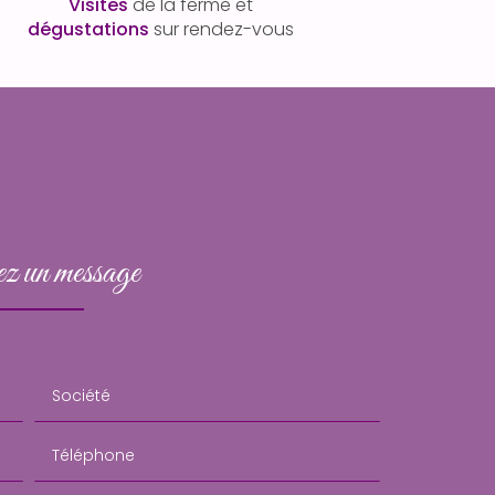
Visites
de la ferme et
dégustations
sur rendez-vous
z un message
Société
Téléphone