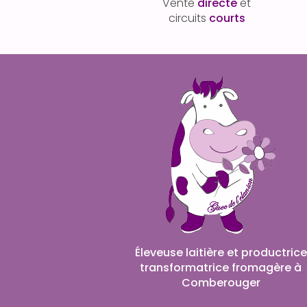
Vente
directe
et
circuits
courts
Éleveuse laitière et productrice
transformatrice fromagère à
Comberouger