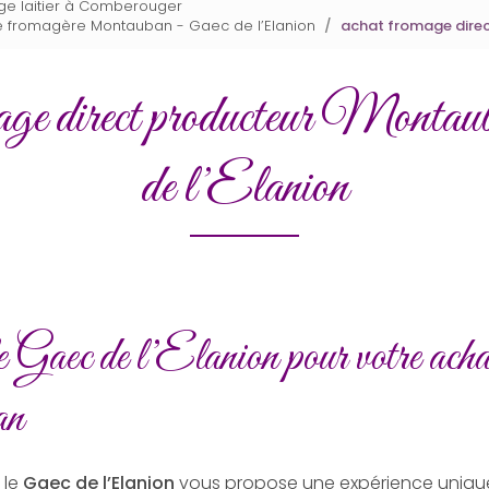
age laitier à Comberouger
ice fromagère Montauban - Gaec de l’Elanion
achat fromage direc
mage direct producteur Montau
de l’Elanion
 Gaec de l’Elanion pour votre acha
an
 le
Gaec de l’Elanion
vous propose une expérience unique