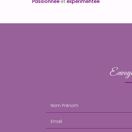
Passionnée
et
expérimentée
Envoye
Nom Prénom
Email