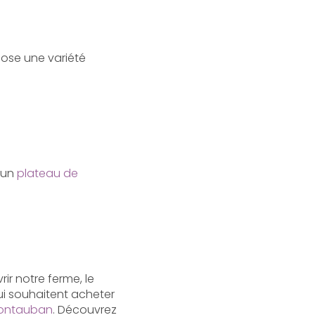
pose une variété
 un
plateau de
ir notre ferme, le
ui souhaitent acheter
Montauban
. Découvrez