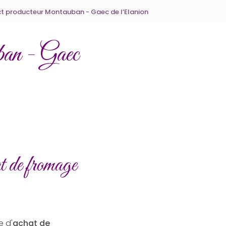
t producteur Montauban - Gaec de l’Elanion
ban - Gaec
t de fromage
 d'
achat de