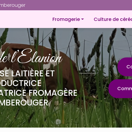
Navigation
omberouger
Navigation principale
Fromagerie
Culture de céré
À propos
Fromages
Petites gourmandises
Plateaux de fromages
C
SE LAITIÈRE ET
Produit laitier
ODUCTRICE
Comma
ATRICE FROMAGÈRE
MBEROUGER